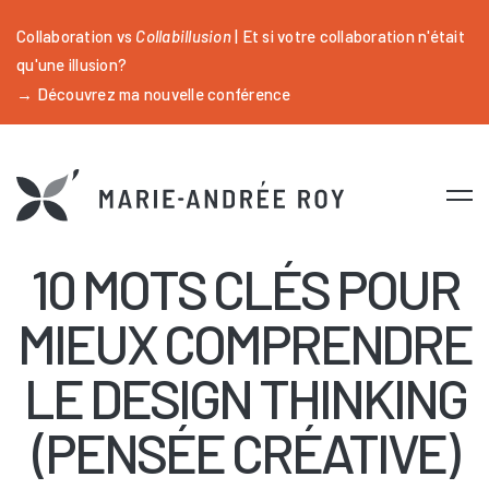
Collaboration vs
Collabillusion
| Et si votre collaboration n'était
qu'une illusion?
→ Découvrez ma nouvelle conférence
10 MOTS CLÉS POUR
MIEUX COMPRENDRE
LE DESIGN THINKING
(PENSÉE CRÉATIVE)