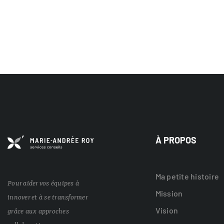
À PROPOS
Ma petite histoire
Pour aider vos équipes à
Mission
innover et à se transformer
Vision
grâce aux approches