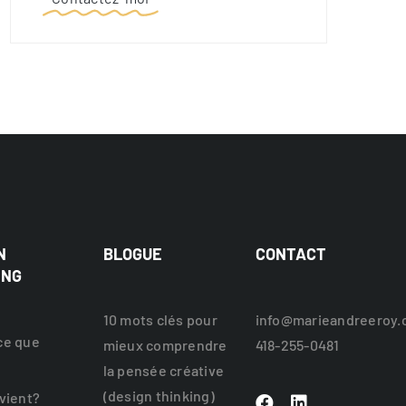
N
BLOGUE
CONTACT
ING
10 mots clés pour
info@marieandreeroy.
ce que
mieux comprendre
418-255-0481
la pensée créative
(design thinking)
 vient?