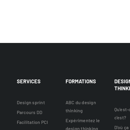
SERVICES
FORMATIONS
DESIG
THINK
Design sprint
ABC du design
Qu'est-
thinking
Parcours DD
c'est?
Expérimentez le
Facilitation PCI
D'où ça
design thinking